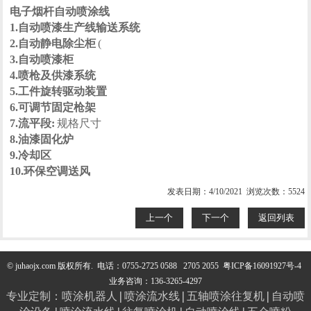
电子烟杆自动喷涂线
1.自动喷漆生产线输送系统
2.自动静电除尘柜
(
3.自动喷漆柜
4.喷枪及供漆系统
5.工件旋转驱动装置
6.可调节固定枪架
7.流平段:
规格尺寸
8.油漆固化炉
9.冷却区
10.环保空调送风
发表日期：4/10/2021 浏览次数：5524
上一个
下一个
返回列表
© juhaojx.com 版权所有.
电话：0755-2725 0588 2705 2055
粤ICP备16091927号-4
业务咨询：136-3265-4297
专业定制：
喷涂机器人
|
喷涂流水线
|
五轴喷涂往复机
|
自动喷