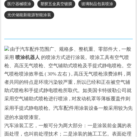
医疗器械喷涂
塑胶五金真空镀膜
玻璃制品包装喷涂
光伏储能新能源智能涂装
行业背景
由于汽车配件范围广、规格多、整机重、零部件大 , 一般
采用
喷涂机器人
的喷涂方式进行涂装。喷涂工具有空气喷
枪、高压无气喷枪、空气辅助式喷枪及手提式静电喷枪。空
气喷枪喷涂效率低 ( 30% 左右 ) , 高压无气喷枪浪费涂料 , 两
者共同的特点是环境污染较严重 , 所以已经和正在被空气辅
助式喷枪和手提式静电喷枪所取代。如美国卡特彼勒公司就
采用空气辅助式喷枪进行喷涂 , 对发动机罩等薄板覆盖件则
汽车配件
采用手提式静电喷枪。
用涂装设备一般采用较为先
进的水旋喷漆室。
汽车涂装工艺，一般可分为两大部分：一是涂装前金属的表
面处理，也叫前处理技术；二是涂装的施工工艺。表面处理