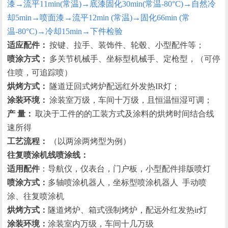
漆→流平11min(常温)→底漆固化30min(常温-80°C)→自然冷
却5min→喷面漆→流平12min (常温)→固化66min (常
温-80°C)→冷却15min→下件检验
适应配件：
按键、拉手、装饰件、轮毂、小型配件等；
喷涂方式：
多关节机械手、坐标型机械手、定枪型，（可停
住喷，可追踪喷）
烘烤方式：
隧道迂回式烤炉配远红外发热IR灯；
涂装环境：
涂装室万级，车间十万级，且恒温恒湿可调；
产 量：
取决于工件的的工装方式及涂料的烘烤时间结合线
速所得
工艺流程：
（以两涂两烤型为例）
往复喷涂机线喷涂线：
适用配件
：导航仪，仪表台，门户板，小型配件排版喷灯
喷涂方式：
多轴喷涂机器人，坐标型喷涂机器人 手动喷
涂、往复喷涂机
烘烤方式：
隧道烤炉、箱式强制烤炉，配远外红发热ir灯
涂装环境：
涂装室内万级，车间十几万级