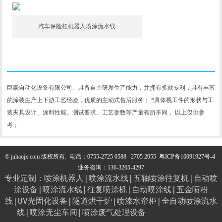
汽车保险杠机器人喷涂流水线
我们的优势
巨豪自动化设备有限公司、具备自主研发生产能力，并拥有多款专利，具有丰富
的涂装生产上下游工艺经验，优质的主动式售后服务； *具体视工件的形状与工
装夹具设计、涂料性能、测试要求、工艺参数等产量有所不同， 以上仅供参
考；
© juhaojx.com 版权所有.
电话：0755-2725 0588 2705 2055
粤ICP备16091927号-4
业务咨询：136-3265-4297
专业定制：
喷涂机器人
|
喷涂流水线
|
五轴喷涂往复机
|
自动喷
涂设备
|
喷涂流水线
|
往复喷涂机
|
自动喷涂线
|
五金喷粉
线
|
UV光固化设备
|
隧道烘干炉
|
喷漆水帘柜
|
全自动喷涂流水
线
|
喷涂无尘车间
|
喷涂废气处理设备