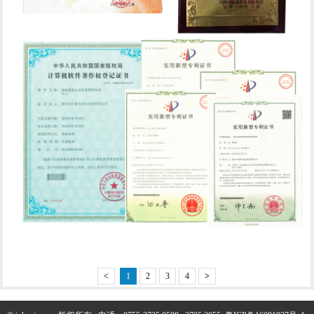
<
1
2
3
4
>