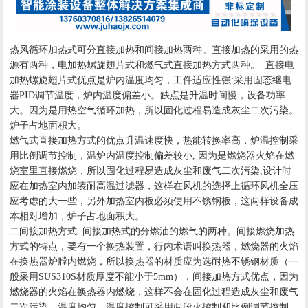
热风循环加热式可分直接加热和间接加热两种。直接加热的采用的热
源有两种，电加热螺旋翅片式和燃气式直接加热方式两种。 直接电
加热螺旋翅片式优点是炉内温度均匀，工件适应性强:采用固态继电
器PID调节温度，炉内温度偏差小。缺点是升温时间慢，设备功率
大。因为是用热空气循环加热，所以固化过程易造成灰尘二次污染。
炉子占地面积大。
燃气式直接加热方式的优点升温速度快，热能转换率高，炉温控制采
用比例调节控制，温炉内温度控制偏差较小, 因为是燃烧器火焰在燃
烧室里直接燃烧，所以固化过程易造成灰尘和废气二次污染,设计时
应在加热室内加装耐高温过滤器，这样在风机的选择上循环风机全压
应考虑的大一些，另外加热室内板必须使用不锈钢板，这两样设备成
本相对增加，炉子占地面积大。
二间接加热方式 间接加热式的分燃油的燃气的两种。间接燃烧加热
方式的特点，要有一个换热装置，行内术语叫换热器，燃烧器的火焰
在换热器炉膛内燃烧，所以换热器的材质应为选耐热不锈钢材质（一
般采用SUS310S材质厚度不能小于5mm），间接加热方式优点，因为
燃烧器的火焰在换热器内燃烧，这样不会在固化过程造成灰尘和废气
二次污染，温度均匀，温度控制可采用两段火控制和比例调节控制。