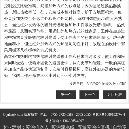
控制温度比较准确。间接加热方式的缺点是，因为是通过换热器换
热，所以热效率低一些，安装成本相对较高，炉子占地面积大。 红
外直接加热类可分远红外和高红外两种。 远红外加热已为世人所熟
悉，当远红外发热体的辐射光谱与被加热工件吸收光谱相同时，热效
率最高，从而实现节能。用远红外加热方式的优点是，工件在加热过
程中粉末直接吸收的辐射光谱，使工件表面的粉末迅速固化。炉子占
地面积小，但远红外加热方式的炉温均匀性不好，故现在的设计中都
采用循环风机搅拌的方式解决。
高红外加热时的加热器辐射光谱被工件和粉末同时吸收，使工件和粉
末同时受热，使粉末固化的速度更快，从而更节约能源。一般的高红
外加热产品多为玻璃制作，安装时容易损坏，高红外加热器的寿命较
短，它的工作寿命在5000小时到8000小时左右。
发表日期：6/13/2020 浏览次数：9569
第一个
下一个
返回列表
© juhaojx.com 版权所有.
电话：0755-2725 0588 2705 2055
粤ICP备16091927号-4
业务咨询：136-3265-4297
专业定制：
喷涂机器人
|
喷涂流水线
|
五轴喷涂往复机
|
自动喷